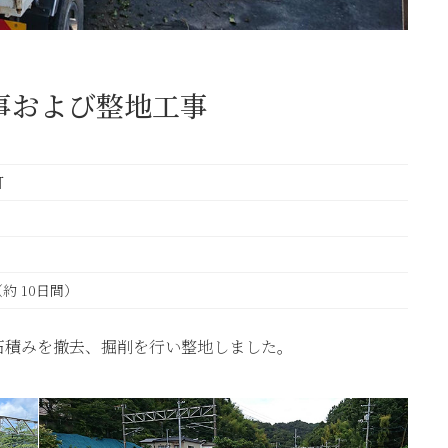
事および整地工事
町
（約 10日間）
石積みを撤去、掘削を行い整地しました。