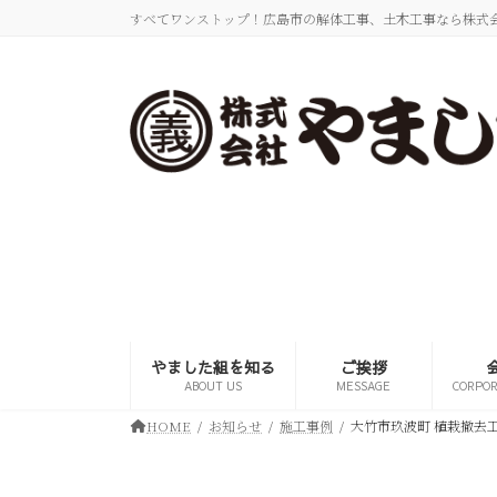
コ
ナ
すべてワンストップ！広島市の解体工事、土木工事なら株式
ン
ビ
テ
ゲ
ン
ー
ツ
シ
へ
ョ
ス
ン
キ
に
ッ
移
プ
動
やました組を知る
ご挨拶
ABOUT US
MESSAGE
CORPOR
HOME
お知らせ
施工事例
大竹市玖波町 植栽撤去