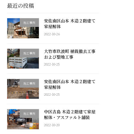
最近の投稿
安佐南区山本 木造２階建て
施工事例
家屋解体
2022-10-26
大竹市玖波町 植栽撤去工事
施工事例
および整地工事
2022-10-25
安佐南区山本 木造２階建て
施工事例
家屋解体
2022-10-25
中区吉島 木造２階建て家屋
施工事例
解体・アスファルト舗装
2022-10-20