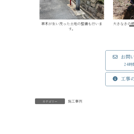
草木が生い茂った土地の整備も行いま
大きなきの
す。
お問
24
工事
施工事例
カテゴリー