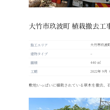
大竹市玖波町 植栽撤去工
施工エリア
大竹市玖波
建物タイプ
–
面積
440 ㎡
工期
2022年 9月
敷地いっぱいに植栽されている草木を撤去、